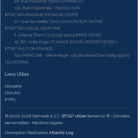
28, Rue Plaisance 73000 CHAMBERY
129, Rue Chaponnay - 69003 LYON
BTSG² BOURGOGNE-FRANCHE COMTE
22, Quai Gambetta 71100 CHALON-SUR-SAÔNE
BTSG² NOUVELLE AQUITAINE
2, Avenue Thiers CS 30159 19104 BRIVE CEDEX
19, Bd. Victor Hugo CS 20206 87006 LIMOGES CEDEX 1
BTSG² HAUT-DE-FRANCE
Tour MERCURE - 6ème étage- 445 Boulevard Gambetta 59200
TOURCOING
Liens Utiles
Glossaire
CNAJMJ
IFPPC
© 2008-2026 Gemweb 4.3.7
- BTSG² utilise
Gemarcur ©
-
Données
personnelles
-
Mentions légales
Conception/Réalisation
Atlantic Log