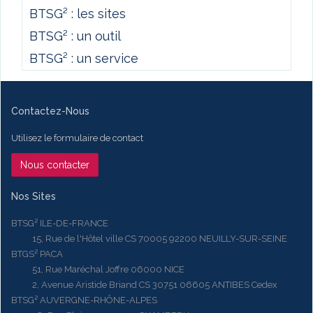
BTSG² : les sites
BTSG² : un outil
BTSG² : un service
Contactez-Nous
Utilisez le formulaire de contact
Nous contacter
Nos Sites
BTSG² ILE-DE-FRANCE
15, Rue de l'Hôtel ville CS 70005 92200 NEUILLY-SUR-SEINE
BTGS² PACA
51, Rue Maréchal Joffre 06000 NICE
2, Avenue Aristide Briand CS 30751 06605 ANTIBES Cedex
BTSG² AUVERGNE-RHÔNE-ALPES