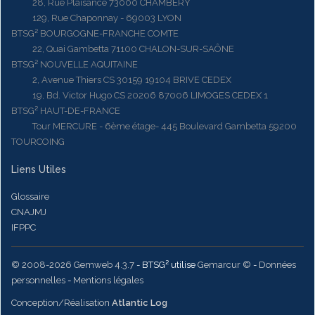
28, Rue Plaisance 73000 CHAMBERY
129, Rue Chaponnay - 69003 LYON
BTSG² BOURGOGNE-FRANCHE COMTE
22, Quai Gambetta 71100 CHALON-SUR-SAÔNE
BTSG² NOUVELLE AQUITAINE
2, Avenue Thiers CS 30159 19104 BRIVE CEDEX
19, Bd. Victor Hugo CS 20206 87006 LIMOGES CEDEX 1
BTSG² HAUT-DE-FRANCE
Tour MERCURE - 6ème étage- 445 Boulevard Gambetta 59200
TOURCOING
Liens Utiles
Glossaire
CNAJMJ
IFPPC
© 2008-2026 Gemweb 4.3.7
- BTSG² utilise
Gemarcur ©
-
Données
personnelles
-
Mentions légales
Conception/Réalisation
Atlantic Log