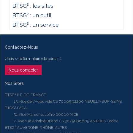
BTSG² : les sites
BTSG² : un outil
BTSG² : un service
Contactez-Nous
Utilisez le formulaire de contact
Nous contacter
Nos Sites
BTSG² ILE-DE-FRANCE
15, Rue de l'Hôtel ville CS 70005 92200 NEUILLY-SUR-SEINE
BTGS² PACA
51, Rue Maréchal Joffre 06000 NICE
2, Avenue Aristide Briand CS 30751 06605 ANTIBES Cedex
BTSG² AUVERGNE-RHÔNE-ALPES