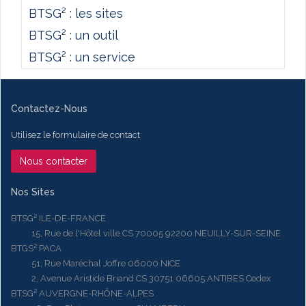
BTSG² : les sites
BTSG² : un outil
BTSG² : un service
Contactez-Nous
Utilisez le formulaire de contact
Nous contacter
Nos Sites
BTSG² ILE-DE-FRANCE
15, Rue de l'Hôtel ville CS 70005 92200 NEUILLY-SUR-SEINE
BTGS² PACA
51, Rue Maréchal Joffre 06000 NICE
2, Avenue Aristide Briand CS 30751 06605 ANTIBES Cedex
BTSG² AUVERGNE-RHÔNE-ALPES