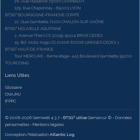
28, Rue Plaisance 73000 CHAMBERY
129, Rue Chaponnay - 69003 LYON
BTSG² BOURGOGNE-FRANCHE COMTE
22, Quai Gambetta 71100 CHALON-SUR-SAÔNE
BTSG² NOUVELLE AQUITAINE
2, Avenue Thiers CS 30159 19104 BRIVE CEDEX
19, Bd. Victor Hugo CS 20206 87006 LIMOGES CEDEX 1
BTSG² HAUT-DE-FRANCE
Tour MERCURE - 6ème étage- 445 Boulevard Gambetta 59200
TOURCOING
Liens Utiles
Glossaire
CNAJMJ
IFPPC
© 2008-2026 Gemweb 4.3.7
- BTSG² utilise
Gemarcur ©
-
Données
personnelles
-
Mentions légales
Conception/Réalisation
Atlantic Log