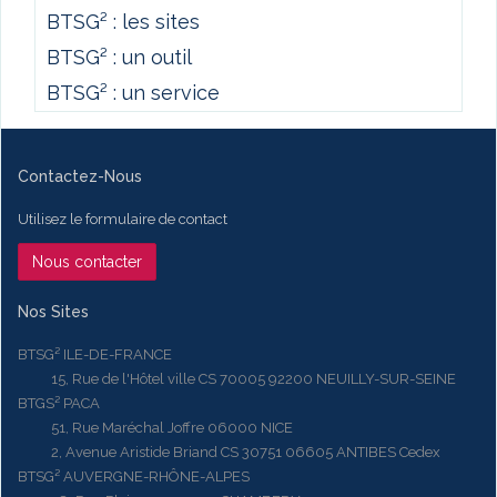
BTSG² : les sites
BTSG² : un outil
BTSG² : un service
Contactez-Nous
Utilisez le formulaire de contact
Nous contacter
Nos Sites
BTSG² ILE-DE-FRANCE
15, Rue de l'Hôtel ville CS 70005 92200 NEUILLY-SUR-SEINE
BTGS² PACA
51, Rue Maréchal Joffre 06000 NICE
2, Avenue Aristide Briand CS 30751 06605 ANTIBES Cedex
BTSG² AUVERGNE-RHÔNE-ALPES