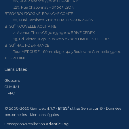
28, Rue Plaisance 73000 CHAMBERY
129, Rue Chaponnay - 69003 LYON
BTSG² BOURGOGNE-FRANCHE COMTE
22, Quai Gambetta 71100 CHALON-SUR-SAÔNE
BTSG² NOUVELLE AQUITAINE
2, Avenue Thiers CS 30159 19104 BRIVE CEDEX
19, Bd. Victor Hugo CS 20206 87006 LIMOGES CEDEX 1
BTSG² HAUT-DE-FRANCE
Tour MERCURE - 6ème étage- 445 Boulevard Gambetta 59200
TOURCOING
Liens Utiles
Glossaire
CNAJMJ
IFPPC
© 2008-2026 Gemweb 4.3.7
- BTSG² utilise
Gemarcur ©
-
Données
personnelles
-
Mentions légales
Conception/Réalisation
Atlantic Log