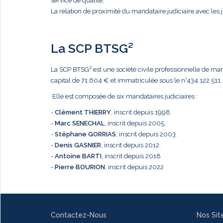
service de qualité,
La relation de proximité du mandataire judiciaire avec les j
La SCP BTSG²
La SCP BTSG² est une société civile professionnelle de mandat
capital de 71.604 € et immatriculée sous le n°434.122.511.
Elle est composée de six mandataires judiciaires :
-
Clément THIERRY
, inscrit depuis 1998.
-
Marc
SENECHAL
, inscrit depuis 2005.
-
Stéphane GORRIAS
, inscrit depuis 2003.
-
Denis GASNIER
, inscrit depuis 2012.
-
Antoine BARTI
, inscrit depuis 2018
-
Pierre BOURION
, inscrit depuis 2022
Contactez-Nous
Nos Sit