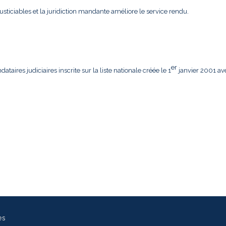
usticiables et la juridiction mandante améliore le service rendu.
er
aires judiciaires inscrite sur la liste nationale créée le 1
janvier 2001 av
es