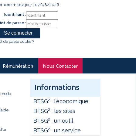
rnière mise à jour : 07/08/2026
Identifiant :
ot de passe :
t de passe oublié ?
Rémunération
Nous Contacter
Informations
e mode
BTSG² : l'économique
BTSG² : les sites
iable.
BTSG² : un outil
BTSG² : un service
 d'un