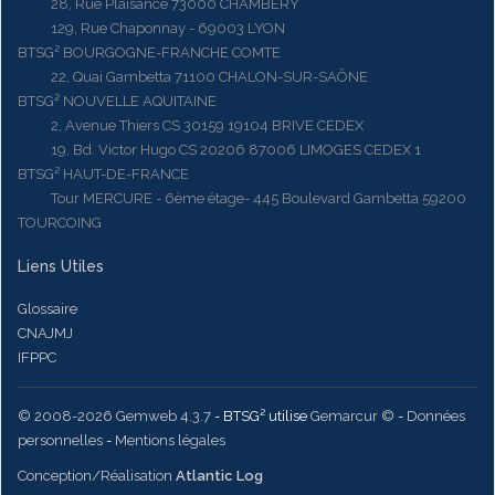
28, Rue Plaisance 73000 CHAMBERY
129, Rue Chaponnay - 69003 LYON
BTSG² BOURGOGNE-FRANCHE COMTE
22, Quai Gambetta 71100 CHALON-SUR-SAÔNE
BTSG² NOUVELLE AQUITAINE
2, Avenue Thiers CS 30159 19104 BRIVE CEDEX
19, Bd. Victor Hugo CS 20206 87006 LIMOGES CEDEX 1
BTSG² HAUT-DE-FRANCE
Tour MERCURE - 6ème étage- 445 Boulevard Gambetta 59200
TOURCOING
Liens Utiles
Glossaire
CNAJMJ
IFPPC
© 2008-2026 Gemweb 4.3.7
- BTSG² utilise
Gemarcur ©
-
Données
personnelles
-
Mentions légales
Conception/Réalisation
Atlantic Log