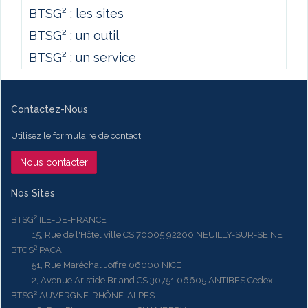
BTSG² : les sites
BTSG² : un outil
BTSG² : un service
Contactez-Nous
Utilisez le formulaire de contact
Nous contacter
Nos Sites
BTSG² ILE-DE-FRANCE
15, Rue de l'Hôtel ville CS 70005 92200 NEUILLY-SUR-SEINE
BTGS² PACA
51, Rue Maréchal Joffre 06000 NICE
2, Avenue Aristide Briand CS 30751 06605 ANTIBES Cedex
BTSG² AUVERGNE-RHÔNE-ALPES