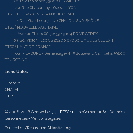
28, Rue Plaisance 73000 CHAMBERY
129, Rue Chaponnay - 69003 LYON
BTSG² BOURGOGNE-FRANCHE COMTE
22, Quai Gambetta 71100 CHALON-SUR-SAÔNE
BTSG² NOUVELLE AQUITAINE
2, Avenue Thiers CS 30159 19104 BRIVE CEDEX
19, Bd. Victor Hugo CS 20206 87006 LIMOGES CEDEX 1
BTSG² HAUT-DE-FRANCE
Tour MERCURE - 6ème étage- 445 Boulevard Gambetta 59200
TOURCOING
Liens Utiles
Glossaire
CNAJMJ
IFPPC
© 2008-2026 Gemweb 4.3.7
- BTSG² utilise
Gemarcur ©
-
Données
personnelles
-
Mentions légales
Conception/Réalisation
Atlantic Log