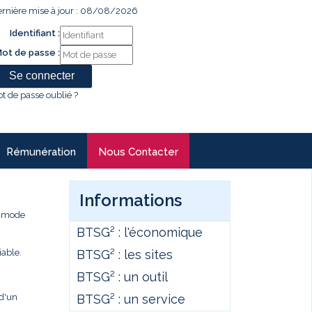
rnière mise à jour : 08/08/2026
Identifiant :
ot de passe :
t de passe oublié ?
Rémunération
Nous Contacter
Informations
e mode
BTSG² : l'économique
BTSG² : les sites
iable.
BTSG² : un outil
BTSG² : un service
 d'un