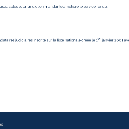
usticiables et la juridiction mandante améliore le service rendu.
er
aires judiciaires inscrite sur la liste nationale créée le 1
janvier 2001 av
es