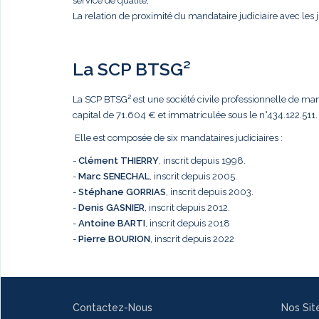
service de qualité,
La relation de proximité du mandataire judiciaire avec les j
La SCP BTSG²
La SCP BTSG² est une société civile professionnelle de mandat
capital de 71.604 € et immatriculée sous le n°434.122.511.
Elle est composée de six mandataires judiciaires :
-
Clément THIERRY
, inscrit depuis 1998.
-
Marc
SENECHAL
, inscrit depuis 2005.
-
Stéphane GORRIAS
, inscrit depuis 2003.
-
Denis GASNIER
, inscrit depuis 2012.
-
Antoine BARTI
, inscrit depuis 2018
-
Pierre BOURION
, inscrit depuis 2022
Contactez-Nous
Nos Sit