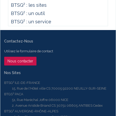
BTSG² : les sites
BTSG² : un outil
BTSG² : un service
Contactez-Nous
Utilisez le formulaire de contact
Nous contacter
Nos Sites
BTSG² ILE-DE-FRANCE
15, Rue de l'Hôtel ville CS 70005 92200 NEUILLY-SUR-SEINE
BTGS² PACA
51, Rue Maréchal Joffre 06000 NICE
2, Avenue Aristide Briand CS 30751 06605 ANTIBES Cedex
BTSG² AUVERGNE-RHÔNE-ALPES