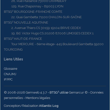
28, Rue Plaisance 73000 CHAMBERY
129, Rue Chaponnay - 69003 LYON
BTSG² BOURGOGNE-FRANCHE COMTE
22, Quai Gambetta 71100 CHALON-SUR-SAÔNE
BTSG² NOUVELLE AQUITAINE
2, Avenue Thiers CS 30159 19104 BRIVE CEDEX
19, Bd. Victor Hugo CS 20206 87006 LIMOGES CEDEX 1
BTSG² HAUT-DE-FRANCE
Tour MERCURE - 6ème étage- 445 Boulevard Gambetta 59200
TOURCOING
Liens Utiles
Glossaire
CNAJMJ
IFPPC
© 2008-2026 Gemweb 4.3.7
- BTSG² utilise
Gemarcur ©
-
Données
personnelles
-
Mentions légales
Conception/Réalisation
Atlantic Log