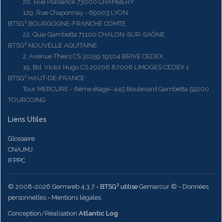
28, Rue Plaisance 73000 CHAMBERY
129, Rue Chaponnay - 69003 LYON
BTSG² BOURGOGNE-FRANCHE COMTE
22, Quai Gambetta 71100 CHALON-SUR-SAÔNE
BTSG² NOUVELLE AQUITAINE
2, Avenue Thiers CS 30159 19104 BRIVE CEDEX
19, Bd. Victor Hugo CS 20206 87006 LIMOGES CEDEX 1
BTSG² HAUT-DE-FRANCE
Tour MERCURE - 6ème étage- 445 Boulevard Gambetta 59200
TOURCOING
Liens Utiles
Glossaire
CNAJMJ
IFPPC
© 2008-2026 Gemweb 4.3.7
- BTSG² utilise
Gemarcur ©
-
Données
personnelles
-
Mentions légales
Conception/Réalisation
Atlantic Log