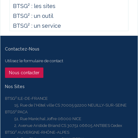
BTSG² : les sites
BTSG² : un outil
BTSG² : un service
Contactez-Nous
Utilisez le formulaire de contact
Nous contacter
Nos Sites
BTSG² ILE-DE-FRANCE
15, Rue de l'Hôtel ville CS 70005 92200 NEUILLY-SUR-SEINE
BTGS² PACA
51, Rue Maréchal Joffre 06000 NICE
2, Avenue Aristide Briand CS 30751 06605 ANTIBES Cedex
BTSG² AUVERGNE-RHÔNE-ALPES