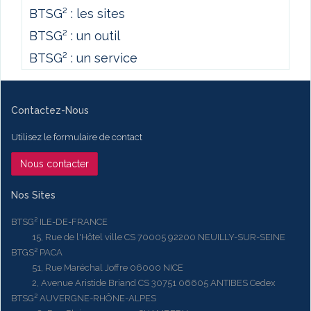
BTSG² : les sites
BTSG² : un outil
BTSG² : un service
Contactez-Nous
Utilisez le formulaire de contact
Nous contacter
Nos Sites
BTSG² ILE-DE-FRANCE
15, Rue de l'Hôtel ville CS 70005 92200 NEUILLY-SUR-SEINE
BTGS² PACA
51, Rue Maréchal Joffre 06000 NICE
2, Avenue Aristide Briand CS 30751 06605 ANTIBES Cedex
BTSG² AUVERGNE-RHÔNE-ALPES