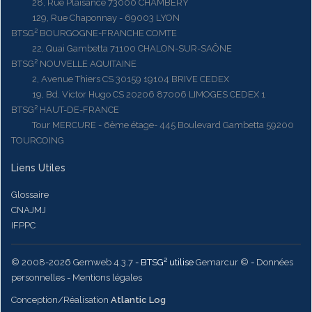
28, Rue Plaisance 73000 CHAMBERY
129, Rue Chaponnay - 69003 LYON
BTSG² BOURGOGNE-FRANCHE COMTE
22, Quai Gambetta 71100 CHALON-SUR-SAÔNE
BTSG² NOUVELLE AQUITAINE
2, Avenue Thiers CS 30159 19104 BRIVE CEDEX
19, Bd. Victor Hugo CS 20206 87006 LIMOGES CEDEX 1
BTSG² HAUT-DE-FRANCE
Tour MERCURE - 6ème étage- 445 Boulevard Gambetta 59200
TOURCOING
Liens Utiles
Glossaire
CNAJMJ
IFPPC
© 2008-2026 Gemweb 4.3.7
- BTSG² utilise
Gemarcur ©
-
Données
personnelles
-
Mentions légales
Conception/Réalisation
Atlantic Log