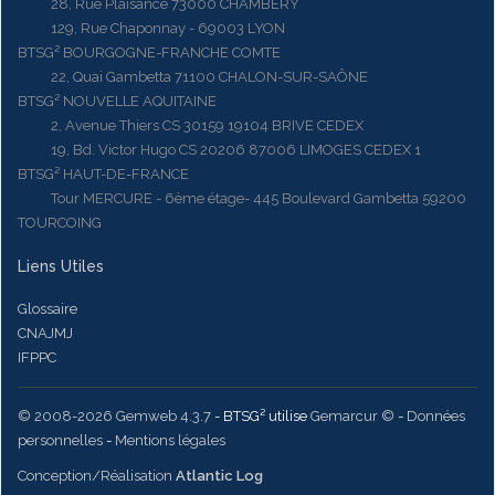
28, Rue Plaisance 73000 CHAMBERY
129, Rue Chaponnay - 69003 LYON
BTSG² BOURGOGNE-FRANCHE COMTE
22, Quai Gambetta 71100 CHALON-SUR-SAÔNE
BTSG² NOUVELLE AQUITAINE
2, Avenue Thiers CS 30159 19104 BRIVE CEDEX
19, Bd. Victor Hugo CS 20206 87006 LIMOGES CEDEX 1
BTSG² HAUT-DE-FRANCE
Tour MERCURE - 6ème étage- 445 Boulevard Gambetta 59200
TOURCOING
Liens Utiles
Glossaire
CNAJMJ
IFPPC
© 2008-2026 Gemweb 4.3.7
- BTSG² utilise
Gemarcur ©
-
Données
personnelles
-
Mentions légales
Conception/Réalisation
Atlantic Log