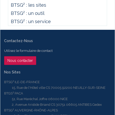
BTSG² : les sites
BTSG² : un outil
BTSG² : un service
Contactez-Nous
Utilisez le formulaire de contact
Nous contacter
Nos Sites
BTSG² ILE-DE-FRANCE
15, Rue de l'Hôtel ville CS 70005 92200 NEUILLY-SUR-SEINE
BTGS² PACA
51, Rue Maréchal Joffre 06000 NICE
2, Avenue Aristide Briand CS 30751 06605 ANTIBES Cedex
BTSG² AUVERGNE-RHÔNE-ALPES