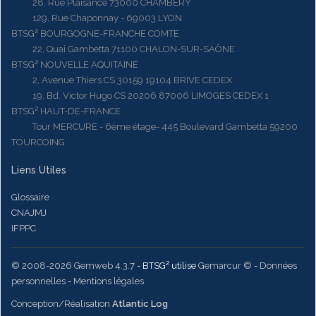
28, Rue Plaisance 73000 CHAMBERY
129, Rue Chaponnay - 69003 LYON
BTSG² BOURGOGNE-FRANCHE COMTE
22, Quai Gambetta 71100 CHALON-SUR-SAÔNE
BTSG² NOUVELLE AQUITAINE
2, Avenue Thiers CS 30159 19104 BRIVE CEDEX
19, Bd. Victor Hugo CS 20206 87006 LIMOGES CEDEX 1
BTSG² HAUT-DE-FRANCE
Tour MERCURE - 6ème étage- 445 Boulevard Gambetta 59200
TOURCOING
Liens Utiles
Glossaire
CNAJMJ
IFPPC
© 2008-2026 Gemweb 4.3.7
- BTSG² utilise
Gemarcur ©
-
Données
personnelles
-
Mentions légales
Conception/Réalisation
Atlantic Log