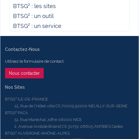
BTSG² : les sites
BTSG² : un outil
BTSG² : un service
Contactez-Nous
Utilisez le formulaire de contact
Nous contacter
Nos Sites
BTSG² ILE-DE-FRANCE
15, Rue de l'Hôtel ville CS 70005 92200 NEUILLY-SUR-SEINE
BTGS² PACA
51, Rue Maréchal Joffre 06000 NICE
2, Avenue Aristide Briand CS 30751 06605 ANTIBES Cedex
BTSG² AUVERGNE-RHÔNE-ALPES