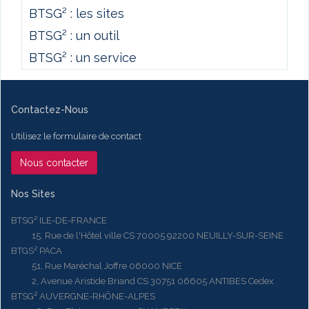
BTSG² : les sites
BTSG² : un outil
BTSG² : un service
Contactez-Nous
Utilisez le formulaire de contact
Nous contacter
Nos Sites
BTSG² ILE-DE-FRANCE
15, Rue de l'Hôtel ville CS 70005 92200 NEUILLY-SUR-SEINE
BTGS² PACA
51, Rue Maréchal Joffre 06000 NICE
2, Avenue Aristide Briand CS 30751 06605 ANTIBES Cedex
BTSG² AUVERGNE-RHÔNE-ALPES