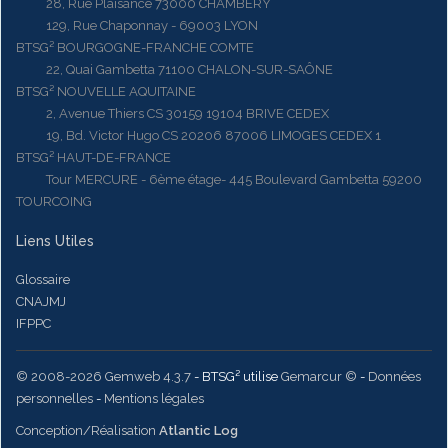
28, Rue Plaisance 73000 CHAMBERY
129, Rue Chaponnay - 69003 LYON
BTSG² BOURGOGNE-FRANCHE COMTE
22, Quai Gambetta 71100 CHALON-SUR-SAÔNE
BTSG² NOUVELLE AQUITAINE
2, Avenue Thiers CS 30159 19104 BRIVE CEDEX
19, Bd. Victor Hugo CS 20206 87006 LIMOGES CEDEX 1
BTSG² HAUT-DE-FRANCE
Tour MERCURE - 6ème étage- 445 Boulevard Gambetta 59200
TOURCOING
Liens Utiles
Glossaire
CNAJMJ
IFPPC
© 2008-2026 Gemweb 4.3.7
- BTSG² utilise
Gemarcur ©
-
Données
personnelles
-
Mentions légales
Conception/Réalisation
Atlantic Log