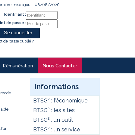
rnière mise à jour : 08/08/2026
Identifiant :
ot de passe :
t de passe oublié ?
Rémunération
Nous Contacter
Informations
e mode
BTSG² : l'économique
BTSG² : les sites
iable.
BTSG² : un outil
BTSG² : un service
 d'un