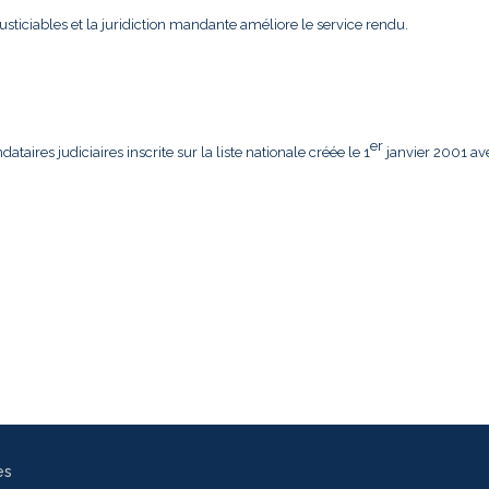
usticiables et la juridiction mandante améliore le service rendu.
er
aires judiciaires inscrite sur la liste nationale créée le 1
janvier 2001 av
es