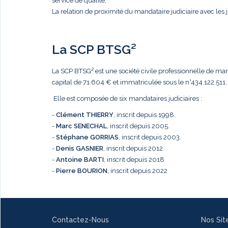
service de qualité,
La relation de proximité du mandataire judiciaire avec les j
La SCP BTSG²
La SCP BTSG² est une société civile professionnelle de mandat
capital de 71.604 € et immatriculée sous le n°434.122.511.
Elle est composée de six mandataires judiciaires :
-
Clément THIERRY
, inscrit depuis 1998.
-
Marc
SENECHAL
, inscrit depuis 2005.
-
Stéphane GORRIAS
, inscrit depuis 2003.
-
Denis GASNIER
, inscrit depuis 2012.
-
Antoine BARTI
, inscrit depuis 2018
-
Pierre BOURION
, inscrit depuis 2022
Contactez-Nous
Nos Sit