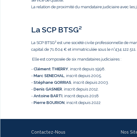
service de qualité,
La relation de proximité du mandataire judiciaire avec les j
La SCP BTSG²
La SCP BTSG² est une société civile professionnelle de mandat
capital de 71.604 € et immatriculée sous le n°434.122.511.
Elle est composée de six mandataires judiciaires :
-
Clément THIERRY
, inscrit depuis 1998.
-
Marc
SENECHAL
, inscrit depuis 2005.
-
Stéphane GORRIAS
, inscrit depuis 2003.
-
Denis GASNIER
, inscrit depuis 2012.
-
Antoine BARTI
, inscrit depuis 2018
-
Pierre BOURION
, inscrit depuis 2022
Contactez-Nous
Nos Sit