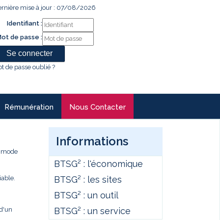
rnière mise à jour : 07/08/2026
Identifiant :
ot de passe :
t de passe oublié ?
Rémunération
Nous Contacter
Informations
e mode
BTSG² : l'économique
BTSG² : les sites
iable.
BTSG² : un outil
BTSG² : un service
 d'un