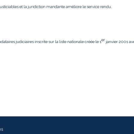
usticiables et la juridiction mandante améliore le service rendu.
er
aires judiciaires inscrite sur la liste nationale créée le 1
janvier 2001 av
es