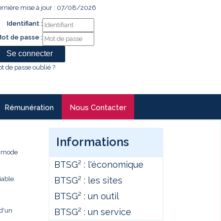
rnière mise à jour : 07/08/2026
Identifiant :
ot de passe :
t de passe oublié ?
Rémunération
Nous Contacter
Informations
e mode
BTSG² : l'économique
BTSG² : les sites
iable.
BTSG² : un outil
BTSG² : un service
 d'un