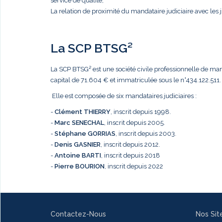
service de qualité,
La relation de proximité du mandataire judiciaire avec les j
La SCP BTSG²
La SCP BTSG² est une société civile professionnelle de mandat
capital de 71.604 € et immatriculée sous le n°434.122.511.
Elle est composée de six mandataires judiciaires :
-
Clément THIERRY
, inscrit depuis 1998.
-
Marc
SENECHAL
, inscrit depuis 2005.
-
Stéphane GORRIAS
, inscrit depuis 2003.
-
Denis GASNIER
, inscrit depuis 2012.
-
Antoine BARTI
, inscrit depuis 2018
-
Pierre BOURION
, inscrit depuis 2022
Contactez-Nous
Nos Sit