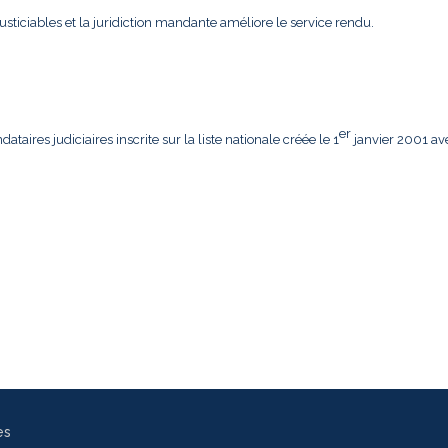
usticiables et la juridiction mandante améliore le service rendu.
er
aires judiciaires inscrite sur la liste nationale créée le 1
janvier 2001 av
es