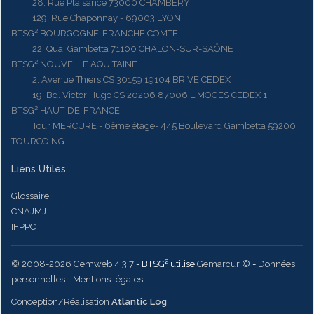
28, Rue Plaisance 73000 CHAMBERY
129, Rue Chaponnay - 69003 LYON
BTSG² BOURGOGNE-FRANCHE COMTE
22, Quai Gambetta 71100 CHALON-SUR-SAÔNE
BTSG² NOUVELLE AQUITAINE
2, Avenue Thiers CS 30159 19104 BRIVE CEDEX
19, Bd. Victor Hugo CS 20206 87006 LIMOGES CEDEX 1
BTSG² HAUT-DE-FRANCE
Tour MERCURE - 6ème étage- 445 Boulevard Gambetta 59200
TOURCOING
Liens Utiles
Glossaire
CNAJMJ
IFPPC
© 2008-2026 Gemweb 4.3.7
- BTSG² utilise
Gemarcur ©
-
Données
personnelles
-
Mentions légales
Conception/Réalisation
Atlantic Log