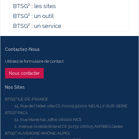
BTSG² : les sites
BTSG² : un outil
BTSG² : un service
Contactez-Nous
Utilisez le formulaire de contact
Nous contacter
Nos Sites
BTSG² ILE-DE-FRANCE
15, Rue de l'Hôtel ville CS 70005 92200 NEUILLY-SUR-SEINE
BTGS² PACA
51, Rue Maréchal Joffre 06000 NICE
2, Avenue Aristide Briand CS 30751 06605 ANTIBES Cedex
BTSG² AUVERGNE-RHÔNE-ALPES