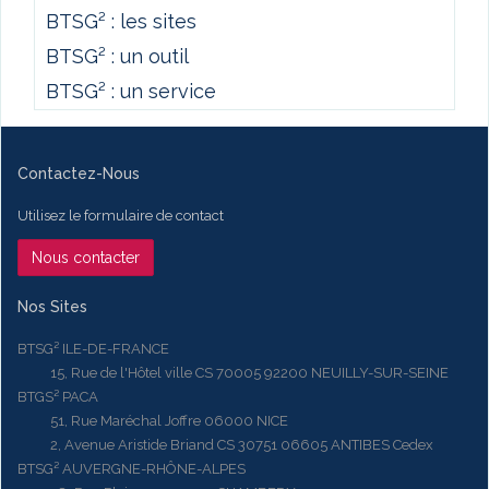
BTSG² : les sites
BTSG² : un outil
BTSG² : un service
Contactez-Nous
Utilisez le formulaire de contact
Nous contacter
Nos Sites
BTSG² ILE-DE-FRANCE
15, Rue de l'Hôtel ville CS 70005 92200 NEUILLY-SUR-SEINE
BTGS² PACA
51, Rue Maréchal Joffre 06000 NICE
2, Avenue Aristide Briand CS 30751 06605 ANTIBES Cedex
BTSG² AUVERGNE-RHÔNE-ALPES