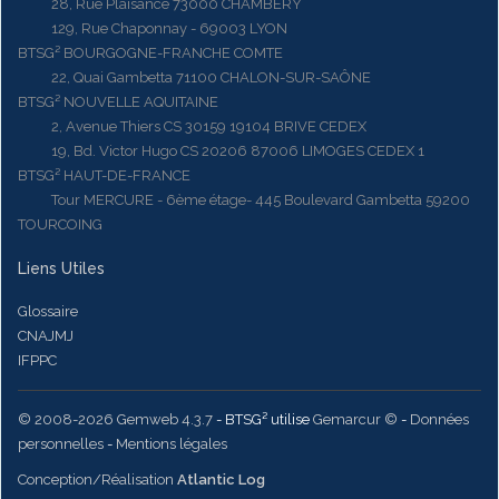
28, Rue Plaisance 73000 CHAMBERY
129, Rue Chaponnay - 69003 LYON
BTSG² BOURGOGNE-FRANCHE COMTE
22, Quai Gambetta 71100 CHALON-SUR-SAÔNE
BTSG² NOUVELLE AQUITAINE
2, Avenue Thiers CS 30159 19104 BRIVE CEDEX
19, Bd. Victor Hugo CS 20206 87006 LIMOGES CEDEX 1
BTSG² HAUT-DE-FRANCE
Tour MERCURE - 6ème étage- 445 Boulevard Gambetta 59200
TOURCOING
Liens Utiles
Glossaire
CNAJMJ
IFPPC
© 2008-2026 Gemweb 4.3.7
- BTSG² utilise
Gemarcur ©
-
Données
personnelles
-
Mentions légales
Conception/Réalisation
Atlantic Log