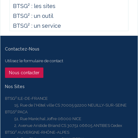
BTSG² : les sites
BTSG² : un outil
BTSG² : un service
Contactez-Nous
Utilisez le formulaire de contact
Nous contacter
Nos Sites
BTSG² ILE-DE-FRANCE
15, Rue de l'Hôtel ville CS 70005 92200 NEUILLY-SUR-SEINE
BTGS² PACA
51, Rue Maréchal Joffre 06000 NICE
2, Avenue Aristide Briand CS 30751 06605 ANTIBES Cedex
BTSG² AUVERGNE-RHÔNE-ALPES