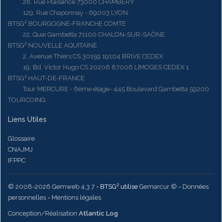
28, Rue Plaisance 73000 CHAMBERY
129, Rue Chaponnay - 69003 LYON
BTSG² BOURGOGNE-FRANCHE COMTE
22, Quai Gambetta 71100 CHALON-SUR-SAÔNE
BTSG² NOUVELLE AQUITAINE
2, Avenue Thiers CS 30159 19104 BRIVE CEDEX
19, Bd. Victor Hugo CS 20206 87006 LIMOGES CEDEX 1
BTSG² HAUT-DE-FRANCE
Tour MERCURE - 6ème étage- 445 Boulevard Gambetta 59200
TOURCOING
Liens Utiles
Glossaire
CNAJMJ
IFPPC
© 2008-2026 Gemweb 4.3.7
- BTSG² utilise
Gemarcur ©
-
Données
personnelles
-
Mentions légales
Conception/Réalisation
Atlantic Log