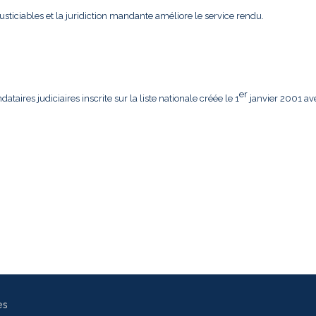
usticiables et la juridiction mandante améliore le service rendu.
er
aires judiciaires inscrite sur la liste nationale créée le 1
janvier 2001 av
es