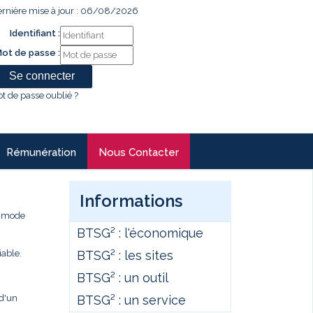
rnière mise à jour : 06/08/2026
Identifiant :
ot de passe :
t de passe oublié ?
Rémunération
Nous Contacter
Informations
e mode
BTSG² : l'économique
BTSG² : les sites
iable.
BTSG² : un outil
BTSG² : un service
 d'un