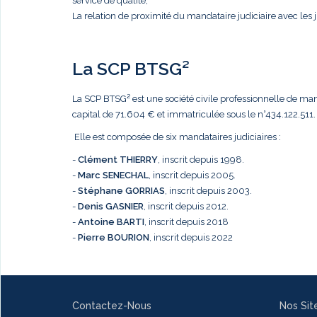
service de qualité,
La relation de proximité du mandataire judiciaire avec les j
La SCP BTSG²
La SCP BTSG² est une société civile professionnelle de mandat
capital de 71.604 € et immatriculée sous le n°434.122.511.
Elle est composée de six mandataires judiciaires :
-
Clément THIERRY
, inscrit depuis 1998.
-
Marc
SENECHAL
, inscrit depuis 2005.
-
Stéphane GORRIAS
, inscrit depuis 2003.
-
Denis GASNIER
, inscrit depuis 2012.
-
Antoine BARTI
, inscrit depuis 2018
-
Pierre BOURION
, inscrit depuis 2022
Contactez-Nous
Nos Sit