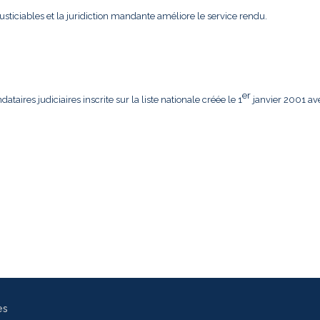
usticiables et la juridiction mandante améliore le service rendu.
er
aires judiciaires inscrite sur la liste nationale créée le 1
janvier 2001 av
es