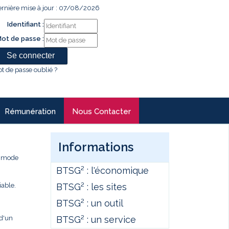
rnière mise à jour : 07/08/2026
Identifiant :
ot de passe :
t de passe oublié ?
Rémunération
Nous Contacter
Informations
e mode
BTSG² : l'économique
BTSG² : les sites
iable.
BTSG² : un outil
BTSG² : un service
 d'un