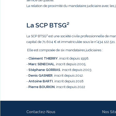
service de qualité,
La relation de proximité du mandataire judiciaire avec les j
La SCP BTSG²
La SCP BTSG² est une société civile professionnelle de mandat
capital de 71.604 € et immatriculée sous le n°434.122.511.
Elle est composée de six mandataires judiciaires :
-
Clément THIERRY
, inscrit depuis 1998.
-
Marc
SENECHAL
, inscrit depuis 2005.
-
Stéphane GORRIAS
, inscrit depuis 2003.
-
Denis GASNIER
, inscrit depuis 2012.
-
Antoine BARTI
, inscrit depuis 2018
-
Pierre BOURION
, inscrit depuis 2022
Contactez-Nous
Nos Sit