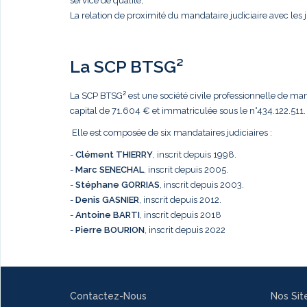
service de qualité,
La relation de proximité du mandataire judiciaire avec les j
La SCP BTSG²
La SCP BTSG² est une société civile professionnelle de mandat
capital de 71.604 € et immatriculée sous le n°434.122.511.
Elle est composée de six mandataires judiciaires :
-
Clément THIERRY
, inscrit depuis 1998.
-
Marc
SENECHAL
, inscrit depuis 2005.
-
Stéphane GORRIAS
, inscrit depuis 2003.
-
Denis GASNIER
, inscrit depuis 2012.
-
Antoine BARTI
, inscrit depuis 2018
-
Pierre BOURION
, inscrit depuis 2022
Contactez-Nous
Nos Sit