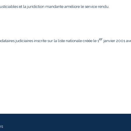
usticiables et la juridiction mandante améliore le service rendu.
er
aires judiciaires inscrite sur la liste nationale créée le 1
janvier 2001 av
es