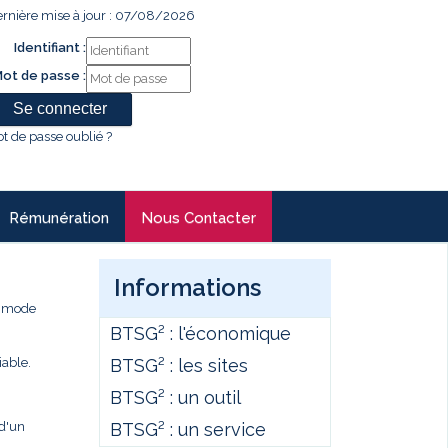
rnière mise à jour : 07/08/2026
Identifiant :
ot de passe :
t de passe oublié ?
Rémunération
Nous Contacter
Informations
e mode
BTSG² : l'économique
BTSG² : les sites
iable.
BTSG² : un outil
BTSG² : un service
 d'un