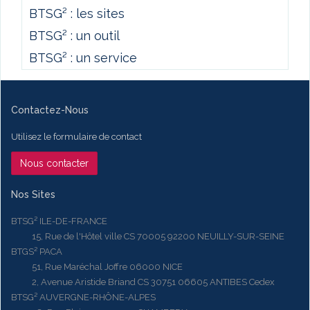
BTSG² : les sites
BTSG² : un outil
BTSG² : un service
Contactez-Nous
Utilisez le formulaire de contact
Nous contacter
Nos Sites
BTSG² ILE-DE-FRANCE
15, Rue de l'Hôtel ville CS 70005 92200 NEUILLY-SUR-SEINE
BTGS² PACA
51, Rue Maréchal Joffre 06000 NICE
2, Avenue Aristide Briand CS 30751 06605 ANTIBES Cedex
BTSG² AUVERGNE-RHÔNE-ALPES