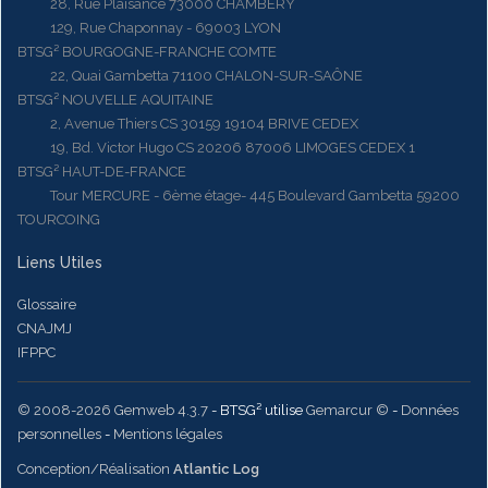
28, Rue Plaisance 73000 CHAMBERY
129, Rue Chaponnay - 69003 LYON
BTSG² BOURGOGNE-FRANCHE COMTE
22, Quai Gambetta 71100 CHALON-SUR-SAÔNE
BTSG² NOUVELLE AQUITAINE
2, Avenue Thiers CS 30159 19104 BRIVE CEDEX
19, Bd. Victor Hugo CS 20206 87006 LIMOGES CEDEX 1
BTSG² HAUT-DE-FRANCE
Tour MERCURE - 6ème étage- 445 Boulevard Gambetta 59200
TOURCOING
Liens Utiles
Glossaire
CNAJMJ
IFPPC
© 2008-2026 Gemweb 4.3.7
- BTSG² utilise
Gemarcur ©
-
Données
personnelles
-
Mentions légales
Conception/Réalisation
Atlantic Log