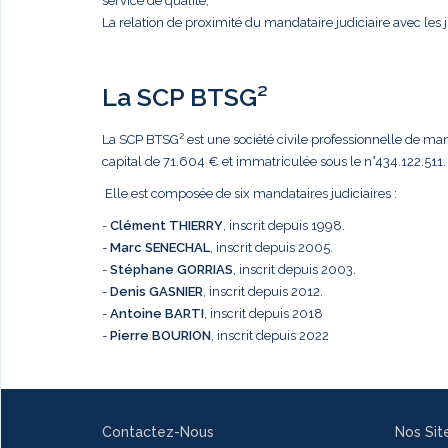
service de qualité,
La relation de proximité du mandataire judiciaire avec les j
La SCP BTSG²
La SCP BTSG² est une société civile professionnelle de mandat
capital de 71.604 € et immatriculée sous le n°434.122.511.
Elle est composée de six mandataires judiciaires :
-
Clément THIERRY
, inscrit depuis 1998.
-
Marc
SENECHAL
, inscrit depuis 2005.
-
Stéphane GORRIAS
, inscrit depuis 2003.
-
Denis GASNIER
, inscrit depuis 2012.
-
Antoine BARTI
, inscrit depuis 2018
-
Pierre BOURION
, inscrit depuis 2022
Contactez-Nous
Nos Sit