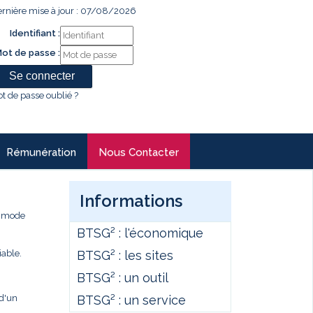
rnière mise à jour : 07/08/2026
Identifiant :
ot de passe :
t de passe oublié ?
Rémunération
Nous Contacter
Informations
e mode
BTSG² : l'économique
BTSG² : les sites
iable.
BTSG² : un outil
BTSG² : un service
 d'un