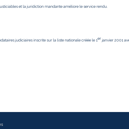
usticiables et la juridiction mandante améliore le service rendu.
er
aires judiciaires inscrite sur la liste nationale créée le 1
janvier 2001 av
es