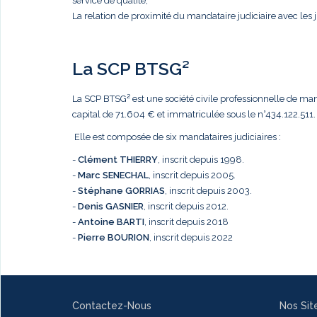
service de qualité,
La relation de proximité du mandataire judiciaire avec les j
La SCP BTSG²
La SCP BTSG² est une société civile professionnelle de mandat
capital de 71.604 € et immatriculée sous le n°434.122.511.
Elle est composée de six mandataires judiciaires :
-
Clément THIERRY
, inscrit depuis 1998.
-
Marc
SENECHAL
, inscrit depuis 2005.
-
Stéphane GORRIAS
, inscrit depuis 2003.
-
Denis GASNIER
, inscrit depuis 2012.
-
Antoine BARTI
, inscrit depuis 2018
-
Pierre BOURION
, inscrit depuis 2022
Contactez-Nous
Nos Sit