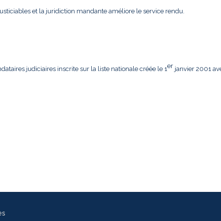
usticiables et la juridiction mandante améliore le service rendu.
er
aires judiciaires inscrite sur la liste nationale créée le 1
janvier 2001 av
es