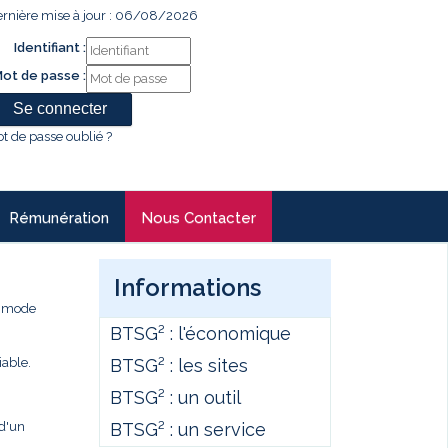
rnière mise à jour : 06/08/2026
Identifiant :
ot de passe :
t de passe oublié ?
Rémunération
Nous Contacter
Informations
e mode
BTSG² : l'économique
BTSG² : les sites
iable.
BTSG² : un outil
BTSG² : un service
 d'un