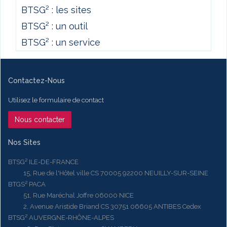
BTSG² : les sites
BTSG² : un outil
BTSG² : un service
Contactez-Nous
Utilisez le formulaire de contact
Nous contacter
Nos Sites
BTSG² ILE-DE-FRANCE
15, Rue de l'Hôtel ville CS 70005 92200 NEUILLY-SUR-SEINE
BTGS² PACA
51, Rue Maréchal Joffre 06000 NICE
2, Avenue Aristide Briand CS 30751 06605 ANTIBES Cedex
BTSG² AUVERGNE-RHÔNE-ALPES