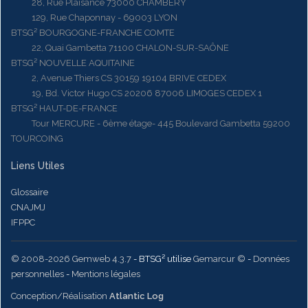
28, Rue Plaisance 73000 CHAMBERY
129, Rue Chaponnay - 69003 LYON
BTSG² BOURGOGNE-FRANCHE COMTE
22, Quai Gambetta 71100 CHALON-SUR-SAÔNE
BTSG² NOUVELLE AQUITAINE
2, Avenue Thiers CS 30159 19104 BRIVE CEDEX
19, Bd. Victor Hugo CS 20206 87006 LIMOGES CEDEX 1
BTSG² HAUT-DE-FRANCE
Tour MERCURE - 6ème étage- 445 Boulevard Gambetta 59200
TOURCOING
Liens Utiles
Glossaire
CNAJMJ
IFPPC
© 2008-2026 Gemweb 4.3.7
- BTSG² utilise
Gemarcur ©
-
Données
personnelles
-
Mentions légales
Conception/Réalisation
Atlantic Log