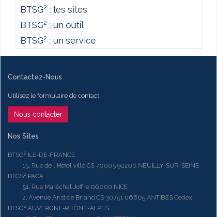
BTSG² : les sites
BTSG² : un outil
BTSG² : un service
Contactez-Nous
Utilisez le formulaire de contact
Nous contacter
Nos Sites
BTSG² ILE-DE-FRANCE
15, Rue de l'Hôtel ville CS 70005 92200 NEUILLY-SUR-SEINE
BTGS² PACA
51, Rue Maréchal Joffre 06000 NICE
2, Avenue Aristide Briand CS 30751 06605 ANTIBES Cedex
BTSG² AUVERGNE-RHÔNE-ALPES