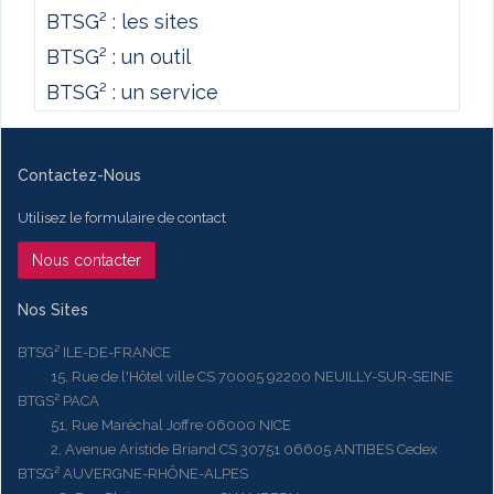
BTSG² : les sites
BTSG² : un outil
BTSG² : un service
Contactez-Nous
Utilisez le formulaire de contact
Nous contacter
Nos Sites
BTSG² ILE-DE-FRANCE
15, Rue de l'Hôtel ville CS 70005 92200 NEUILLY-SUR-SEINE
BTGS² PACA
51, Rue Maréchal Joffre 06000 NICE
2, Avenue Aristide Briand CS 30751 06605 ANTIBES Cedex
BTSG² AUVERGNE-RHÔNE-ALPES