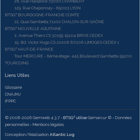
28, Rue Plaisance 73000 CHAMBERY
129, Rue Chaponnay - 69003 LYON
BTSG² BOURGOGNE-FRANCHE COMTE
22, Quai Gambetta 71100 CHALON-SUR-SAÔNE
BTSG² NOUVELLE AQUITAINE
2, Avenue Thiers CS 30159 19104 BRIVE CEDEX
19, Bd. Victor Hugo CS 20206 87006 LIMOGES CEDEX 1
BTSG² HAUT-DE-FRANCE
Tour MERCURE - 6ème étage- 445 Boulevard Gambetta 59200
TOURCOING
Liens Utiles
Glossaire
CNAJMJ
IFPPC
© 2008-2026 Gemweb 4.3.7
- BTSG² utilise
Gemarcur ©
-
Données
personnelles
-
Mentions légales
Conception/Réalisation
Atlantic Log