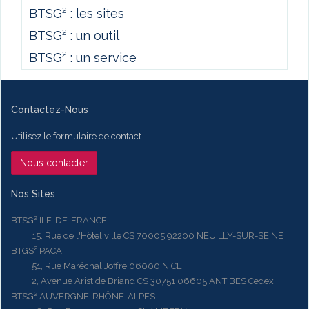
BTSG² : les sites
BTSG² : un outil
BTSG² : un service
Contactez-Nous
Utilisez le formulaire de contact
Nous contacter
Nos Sites
BTSG² ILE-DE-FRANCE
15, Rue de l'Hôtel ville CS 70005 92200 NEUILLY-SUR-SEINE
BTGS² PACA
51, Rue Maréchal Joffre 06000 NICE
2, Avenue Aristide Briand CS 30751 06605 ANTIBES Cedex
BTSG² AUVERGNE-RHÔNE-ALPES