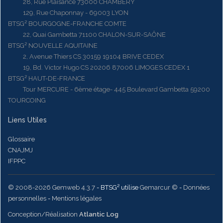
28, Rue Plaisance 73000 CHAMBERY
129, Rue Chaponnay - 69003 LYON
BTSG² BOURGOGNE-FRANCHE COMTE
22, Quai Gambetta 71100 CHALON-SUR-SAÔNE
BTSG² NOUVELLE AQUITAINE
2, Avenue Thiers CS 30159 19104 BRIVE CEDEX
19, Bd. Victor Hugo CS 20206 87006 LIMOGES CEDEX 1
BTSG² HAUT-DE-FRANCE
Tour MERCURE - 6ème étage- 445 Boulevard Gambetta 59200
TOURCOING
Liens Utiles
Glossaire
CNAJMJ
IFPPC
© 2008-2026 Gemweb 4.3.7
- BTSG² utilise
Gemarcur ©
-
Données
personnelles
-
Mentions légales
Conception/Réalisation
Atlantic Log