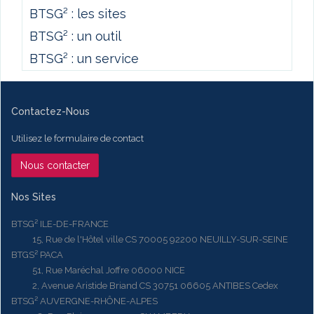
BTSG² : les sites
BTSG² : un outil
BTSG² : un service
Contactez-Nous
Utilisez le formulaire de contact
Nous contacter
Nos Sites
BTSG² ILE-DE-FRANCE
15, Rue de l'Hôtel ville CS 70005 92200 NEUILLY-SUR-SEINE
BTGS² PACA
51, Rue Maréchal Joffre 06000 NICE
2, Avenue Aristide Briand CS 30751 06605 ANTIBES Cedex
BTSG² AUVERGNE-RHÔNE-ALPES