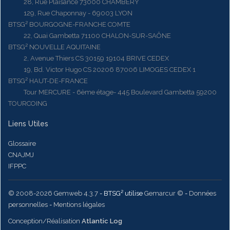
28, Rue Plaisance 73000 CHAMBERY
129, Rue Chaponnay - 69003 LYON
BTSG² BOURGOGNE-FRANCHE COMTE
22, Quai Gambetta 71100 CHALON-SUR-SAÔNE
BTSG² NOUVELLE AQUITAINE
2, Avenue Thiers CS 30159 19104 BRIVE CEDEX
19, Bd. Victor Hugo CS 20206 87006 LIMOGES CEDEX 1
BTSG² HAUT-DE-FRANCE
Tour MERCURE - 6ème étage- 445 Boulevard Gambetta 59200
TOURCOING
Liens Utiles
Glossaire
CNAJMJ
IFPPC
© 2008-2026 Gemweb 4.3.7
- BTSG² utilise
Gemarcur ©
-
Données
personnelles
-
Mentions légales
Conception/Réalisation
Atlantic Log