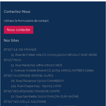
Contactez-Nous
Utilisez le formulaire de contact
Nous contacter
Nos Sites
BTSG² ILE-DE-FRANCE
15, Rue de l'Hôtel ville CS 70005 92200 NEUILLY-SUR-SEINE
BTGS² PACA
51, Rue Maréchal Joffre 06000 NICE
2, Avenue Aristide Briand CS 30751 06605 ANTIBES Cedex
BTSG² AUVERGNE-RHÔNE-ALPES
28, Rue Plaisance 73000 CHAMBERY
129, Rue Chaponnay - 69003 LYON
BTSG² BOURGOGNE-FRANCHE COMTE
22, Quai Gambetta 71100 CHALON-SUR-SAÔNE
BTSG² NOUVELLE AQUITAINE