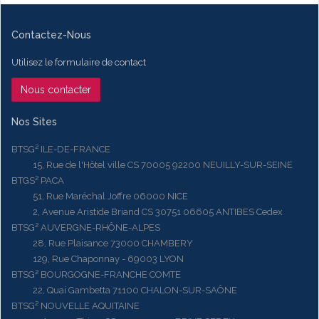
Contactez-Nous
Utilisez le formulaire de contact
Nous contacter
Nos Sites
BTSG² ILE-DE-FRANCE
15, Rue de l'Hôtel ville CS 70005 92200 NEUILLY-SUR-SEINE
BTGS² PACA
51, Rue Maréchal Joffre 06000 NICE
2, Avenue Aristide Briand CS 30751 06605 ANTIBES Cedex
BTSG² AUVERGNE-RHÔNE-ALPES
28, Rue Plaisance 73000 CHAMBERY
129, Rue Chaponnay - 69003 LYON
BTSG² BOURGOGNE-FRANCHE COMTE
22, Quai Gambetta 71100 CHALON-SUR-SAÔNE
BTSG² NOUVELLE AQUITAINE