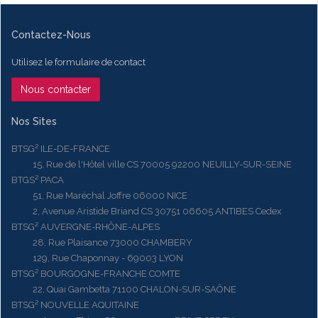
Contactez-Nous
Utilisez le formulaire de contact
Nous contacter
Nos Sites
BTSG² ILE-DE-FRANCE
15, Rue de l'Hôtel ville CS 70005 92200 NEUILLY-SUR-SEINE
BTGS² PACA
51, Rue Maréchal Joffre 06000 NICE
2, Avenue Aristide Briand CS 30751 06605 ANTIBES Cedex
BTSG² AUVERGNE-RHÔNE-ALPES
28, Rue Plaisance 73000 CHAMBERY
129, Rue Chaponnay - 69003 LYON
BTSG² BOURGOGNE-FRANCHE COMTE
22, Quai Gambetta 71100 CHALON-SUR-SAÔNE
BTSG² NOUVELLE AQUITAINE