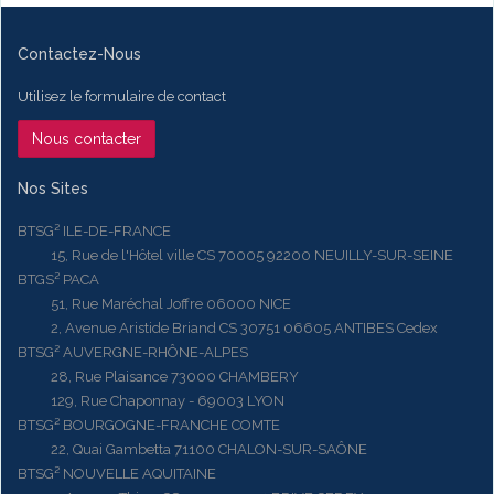
Contactez-Nous
Utilisez le formulaire de contact
Nous contacter
Nos Sites
BTSG² ILE-DE-FRANCE
15, Rue de l'Hôtel ville CS 70005 92200 NEUILLY-SUR-SEINE
BTGS² PACA
51, Rue Maréchal Joffre 06000 NICE
2, Avenue Aristide Briand CS 30751 06605 ANTIBES Cedex
BTSG² AUVERGNE-RHÔNE-ALPES
28, Rue Plaisance 73000 CHAMBERY
129, Rue Chaponnay - 69003 LYON
BTSG² BOURGOGNE-FRANCHE COMTE
22, Quai Gambetta 71100 CHALON-SUR-SAÔNE
BTSG² NOUVELLE AQUITAINE