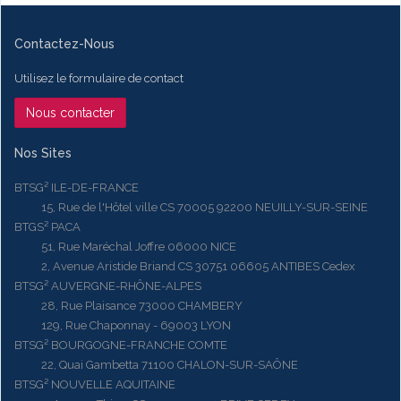
Contactez-Nous
Utilisez le formulaire de contact
Nous contacter
Nos Sites
BTSG² ILE-DE-FRANCE
15, Rue de l'Hôtel ville CS 70005 92200 NEUILLY-SUR-SEINE
BTGS² PACA
51, Rue Maréchal Joffre 06000 NICE
2, Avenue Aristide Briand CS 30751 06605 ANTIBES Cedex
BTSG² AUVERGNE-RHÔNE-ALPES
28, Rue Plaisance 73000 CHAMBERY
129, Rue Chaponnay - 69003 LYON
BTSG² BOURGOGNE-FRANCHE COMTE
22, Quai Gambetta 71100 CHALON-SUR-SAÔNE
BTSG² NOUVELLE AQUITAINE