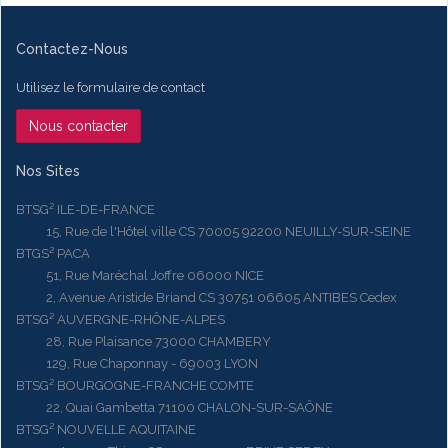
Contactez-Nous
Utilisez le formulaire de contact
Nous contacter
Nos Sites
BTSG² ILE-DE-FRANCE
15, Rue de l'Hôtel ville CS 70005 92200 NEUILLY-SUR-SEINE
BTGS² PACA
51, Rue Maréchal Joffre 06000 NICE
2, Avenue Aristide Briand CS 30751 06605 ANTIBES Cedex
BTSG² AUVERGNE-RHÔNE-ALPES
28, Rue Plaisance 73000 CHAMBERY
129, Rue Chaponnay - 69003 LYON
BTSG² BOURGOGNE-FRANCHE COMTE
22, Quai Gambetta 71100 CHALON-SUR-SAÔNE
BTSG² NOUVELLE AQUITAINE