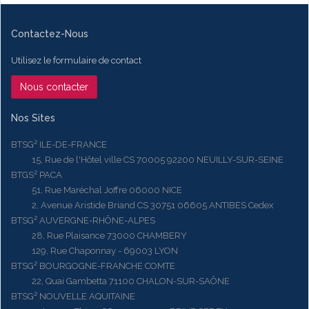
Contactez-Nous
Utilisez le formulaire de contact
Nous contacter
Nos Sites
BTSG² ILE-DE-FRANCE
15, Rue de l'Hôtel ville CS 70005 92200 NEUILLY-SUR-SEINE
BTGS² PACA
51, Rue Maréchal Joffre 06000 NICE
2, Avenue Aristide Briand CS 30751 06605 ANTIBES Cedex
BTSG² AUVERGNE-RHÔNE-ALPES
28, Rue Plaisance 73000 CHAMBERY
129, Rue Chaponnay - 69003 LYON
BTSG² BOURGOGNE-FRANCHE COMTE
22, Quai Gambetta 71100 CHALON-SUR-SAÔNE
BTSG² NOUVELLE AQUITAINE