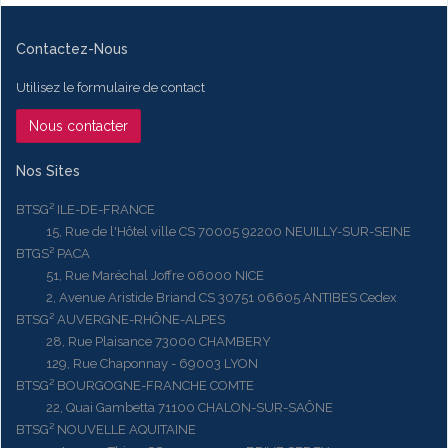
Contactez-Nous
Utilisez le formulaire de contact
Nous contacter
Nos Sites
BTSG² ILE-DE-FRANCE
15, Rue de l'Hôtel ville CS 70005 92200 NEUILLY-SUR-SEINE
BTGS² PACA
51, Rue Maréchal Joffre 06000 NICE
2, Avenue Aristide Briand CS 30751 06605 ANTIBES Cedex
BTSG² AUVERGNE-RHÔNE-ALPES
28, Rue Plaisance 73000 CHAMBERY
129, Rue Chaponnay - 69003 LYON
BTSG² BOURGOGNE-FRANCHE COMTE
22, Quai Gambetta 71100 CHALON-SUR-SAÔNE
BTSG² NOUVELLE AQUITAINE