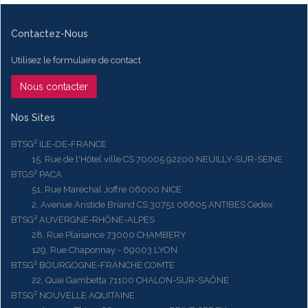
Contactez-Nous
Utilisez le formulaire de contact
Nous contacter
Nos Sites
BTSG² ILE-DE-FRANCE
15, Rue de l'Hôtel ville CS 70005 92200 NEUILLY-SUR-SEINE
BTGS² PACA
51, Rue Maréchal Joffre 06000 NICE
2, Avenue Aristide Briand CS 30751 06605 ANTIBES Cedex
BTSG² AUVERGNE-RHÔNE-ALPES
28, Rue Plaisance 73000 CHAMBERY
129, Rue Chaponnay - 69003 LYON
BTSG² BOURGOGNE-FRANCHE COMTE
22, Quai Gambetta 71100 CHALON-SUR-SAÔNE
BTSG² NOUVELLE AQUITAINE