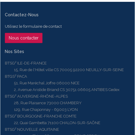
Contactez-Nous
Utilisez le formulaire de contact
Nous contacter
Nos Sites
BTSG² ILE-DE-FRANCE
15, Rue de l'Hôtel ville CS 70005 92200 NEUILLY-SUR-SEINE
BTGS² PACA
51, Rue Maréchal Joffre 06000 NICE
2, Avenue Aristide Briand CS 30751 06605 ANTIBES Cedex
BTSG² AUVERGNE-RHÔNE-ALPES
28, Rue Plaisance 73000 CHAMBERY
129, Rue Chaponnay - 69003 LYON
BTSG² BOURGOGNE-FRANCHE COMTE
22, Quai Gambetta 71100 CHALON-SUR-SAÔNE
BTSG² NOUVELLE AQUITAINE