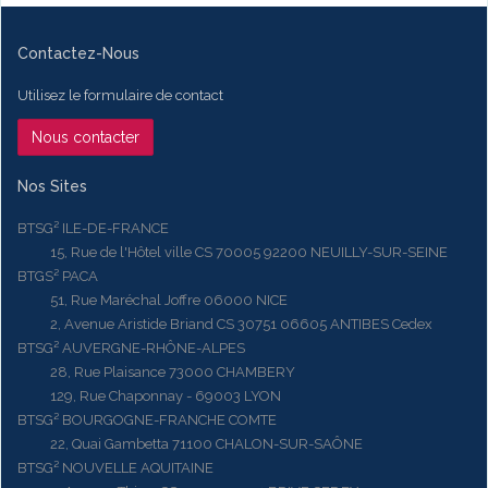
Contactez-Nous
Utilisez le formulaire de contact
Nous contacter
Nos Sites
BTSG² ILE-DE-FRANCE
15, Rue de l'Hôtel ville CS 70005 92200 NEUILLY-SUR-SEINE
BTGS² PACA
51, Rue Maréchal Joffre 06000 NICE
2, Avenue Aristide Briand CS 30751 06605 ANTIBES Cedex
BTSG² AUVERGNE-RHÔNE-ALPES
28, Rue Plaisance 73000 CHAMBERY
129, Rue Chaponnay - 69003 LYON
BTSG² BOURGOGNE-FRANCHE COMTE
22, Quai Gambetta 71100 CHALON-SUR-SAÔNE
BTSG² NOUVELLE AQUITAINE