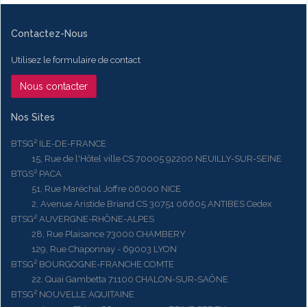
Contactez-Nous
Utilisez le formulaire de contact
Nous contacter
Nos Sites
BTSG² ILE-DE-FRANCE
15, Rue de l'Hôtel ville CS 70005 92200 NEUILLY-SUR-SEINE
BTGS² PACA
51, Rue Maréchal Joffre 06000 NICE
2, Avenue Aristide Briand CS 30751 06605 ANTIBES Cedex
BTSG² AUVERGNE-RHÔNE-ALPES
28, Rue Plaisance 73000 CHAMBERY
129, Rue Chaponnay - 69003 LYON
BTSG² BOURGOGNE-FRANCHE COMTE
22, Quai Gambetta 71100 CHALON-SUR-SAÔNE
BTSG² NOUVELLE AQUITAINE