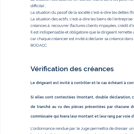
difficile) ;
La situation du passif de la société c'est-à-dire les dettes (fis
La situation des actifs, c'est-à-dire les biens de l'entrep
créances à recouvrer (factures clients impayées, crédit d'im
Il est indispensable et obligatoire que le dirigeant remett
car chaque créancier est invité à déclarer sa créance dan
BODACC.
Vérification des créances
Le dirigeant est invité à contrôler et le cas échéant à co
Si elles sont contestées (montant, double déclaration, c
de tranché au vu des pièces présentées par chacune de
commissaire qui fixera leur montant et leur rang par voie 
L'ordonnance rendue par le Juge permettra de dresser un éta