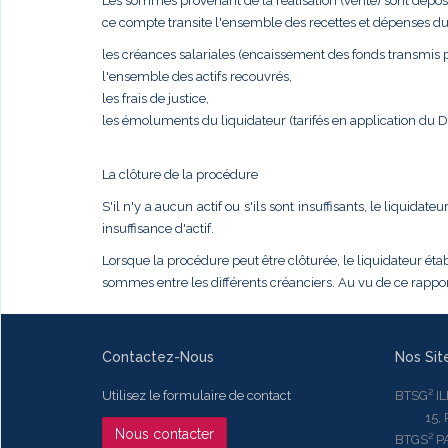
Les sommes provenant de la réalisation (vente) sont dépos
ce compte transite l'ensemble des recettes et dépenses du
les créances salariales (encaissement des fonds transmis pa
l'ensemble des actifs recouvrés,
les frais de justice,
les émoluments du liquidateur (tarifés en application du
La clôture de la procédure
S'il n'y a aucun actif ou s'ils sont insuffisants, le liqui
insuffisance d'actif.
Lorsque la procédure peut être clôturée, le liquidateur établ
sommes entre les différents créanciers. Au vu de ce rapport
Contactez-Nous
Nos Sit
Utilisez le formulaire de contact
BTSG² I
15, Rue
Nous contacter
BTGS² P