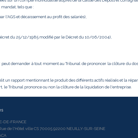
ées sur un compte individualisé auprès de la Caisse des Dépôts et Consignat
 mandat, tels que :
r l'AGS et décaissement au profit des salariés),
 Décret du 25/12/1985 modifié par le Décret du 10/06/2004),
dateur peut demander à tout moment au Tribunal de prononcer la clôture du do
it un rapport mentionnant le produit des différents actifs réalisés et la répar
, le Tribunal prononce ou non la clôture de la liquidation de l'entreprise.
es
LE-DE-FRANCE
 de l'Hôtel ville CS 70005 92200 NEUILLY-SUR-SEINE
ACA