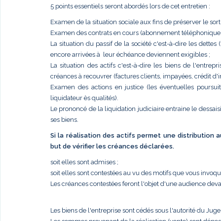
5 points essentiels seront abordés lors de cet entretien :
Examen de la situation sociale aux fins de préserver le sort
Examen des contrats en cours (abonnement téléphonique, él
La situation du passif de la société c'est-à-dire les dettes
encore arrivées à leur échéance deviennent exigibles ;
La situation des actifs c'est-à-dire les biens de l'entr
créances à recouvrer (factures clients, impayées, crédit d'im
Examen des actions en justice (les éventuelles poursui
liquidateur ès qualités).
Le prononcé de la liquidation judiciaire entraine le dessais
ses biens.
Si la réalisation des actifs permet une distribution
but de vérifier les créances déclarées.
soit elles sont admises ;
soit elles sont contestées au vu des motifs que vous invoq
Les créances contestées feront l'objet d'une audience deva
Les biens de l'entreprise sont cédés sous l'autorité du Jug