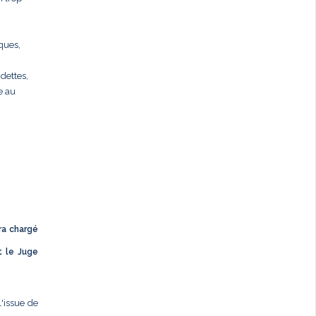
rques,
dettes,
e au
ra chargé
t le Juge
l'issue de