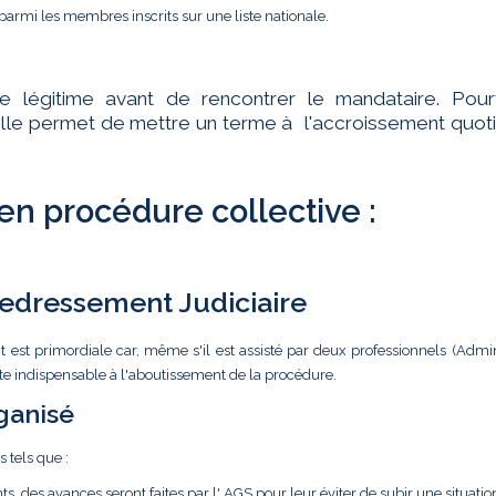
parmi les membres inscrits sur une liste nationale.
te légitime avant de rencontrer le mandataire. Pourt
ar elle permet de mettre un terme à l'accroissement quot
 en procédure collective :
 Redressement Judiciaire
t est primordiale car, même s'il est assisté par deux professionnels (Admin
ste indispensable à l'aboutissement de la procédure.
ganisé
s tels que :
ts, des avances seront faites par l' AGS pour leur éviter de subir une situatio