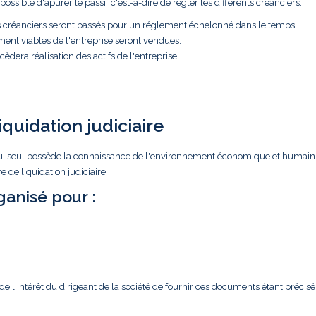
ossible d'apurer le passif c'est-à-dire de régler les différents créanciers.
es créanciers seront passés pour un réglement échelonné dans le temps.
ment viables de l'entreprise seront vendues.
èdera réalisation des actifs de l'entreprise.
iquidation judiciaire
ar lui seul possède la connaissance de l'environnement économique et humain
 de liquidation judiciaire.
anisé pour :
l'intérêt du dirigeant de la société de fournir ces documents étant précisé 