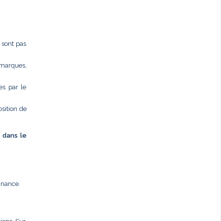
e sont pas
 marques,
es par le
osition de
é dans le
nnance.