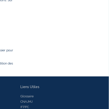
ions. Sur
ssier pour
tition des
Liens Utiles
Glossaire
CNAJMJ
IFPPC