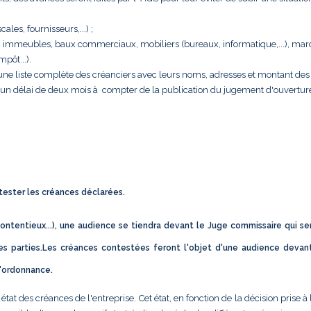
cales, fournisseurs,...) ;
rise : immeubles, baux commerciaux, mobiliers (bureaux, informatique,...), ma
pôt...).
e une liste complète des créanciers avec leurs noms, adresses et montant des 
s un délai de deux mois à compter de la publication du jugement d'ouvertur
ntester les créances déclarées.
ontentieux...), une audience se tiendra devant le Juge commissaire qui se
s parties.Les créances contestées feront l'objet d'une audience devan
d'ordonnance.
t des créances de l'entreprise. Cet état, en fonction de la décision prise à 