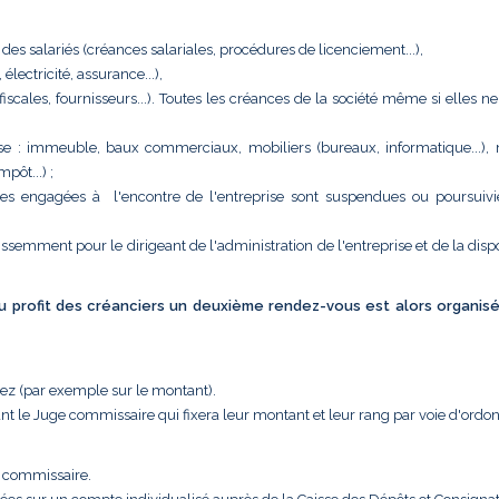
 des salariés (créances salariales, procédures de licenciement...),
ectricité, assurance...),
 (fiscales, fournisseurs...). Toutes les créances de la société même si elles n
eprise : immeuble, baux commerciaux, mobiliers (bureaux, informatique...),
pôt...) ;
tes engagées à l'encontre de l'entreprise sont suspendues ou poursuivi
issemment pour le dirigeant de l'administration de l'entreprise et de la disp
 au profit des créanciers un deuxième rendez-vous est alors organis
uez (par exemple sur le montant).
nt le Juge commissaire qui fixera leur montant et leur rang par voie d'ordo
e commissaire.