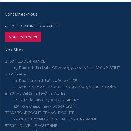
Contactez-Nous
Utilisez le formulaire de contact
Nous contacter
Nos Sites
BTSG² ILE-DE-FRANCE
15, Rue de l'Hôtel ville CS 70005 92200 NEUILLY-SUR-SEINE
BTGS² PACA
51, Rue Maréchal Joffre 06000 NICE
2, Avenue Aristide Briand CS 30751 06605 ANTIBES Cedex
BTSG² AUVERGNE-RHÔNE-ALPES
28, Rue Plaisance 73000 CHAMBERY
129, Rue Chaponnay - 69003 LYON
BTSG² BOURGOGNE-FRANCHE COMTE
22, Quai Gambetta 71100 CHALON-SUR-SAÔNE
BTSG² NOUVELLE AQUITAINE