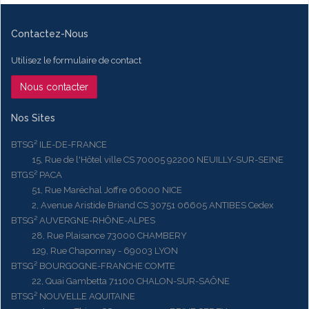
Contactez-Nous
Utilisez le formulaire de contact
Nous contacter
Nos Sites
BTSG² ILE-DE-FRANCE
15, Rue de l'Hôtel ville CS 70005 92200 NEUILLY-SUR-SEINE
BTGS² PACA
51, Rue Maréchal Joffre 06000 NICE
2, Avenue Aristide Briand CS 30751 06605 ANTIBES Cedex
BTSG² AUVERGNE-RHÔNE-ALPES
28, Rue Plaisance 73000 CHAMBERY
129, Rue Chaponnay - 69003 LYON
BTSG² BOURGOGNE-FRANCHE COMTE
22, Quai Gambetta 71100 CHALON-SUR-SAÔNE
BTSG² NOUVELLE AQUITAINE