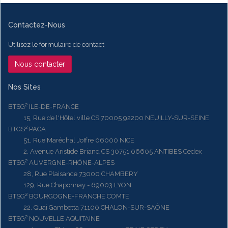
Contactez-Nous
Utilisez le formulaire de contact
Nous contacter
Nos Sites
BTSG² ILE-DE-FRANCE
15, Rue de l'Hôtel ville CS 70005 92200 NEUILLY-SUR-SEINE
BTGS² PACA
51, Rue Maréchal Joffre 06000 NICE
2, Avenue Aristide Briand CS 30751 06605 ANTIBES Cedex
BTSG² AUVERGNE-RHÔNE-ALPES
28, Rue Plaisance 73000 CHAMBERY
129, Rue Chaponnay - 69003 LYON
BTSG² BOURGOGNE-FRANCHE COMTE
22, Quai Gambetta 71100 CHALON-SUR-SAÔNE
BTSG² NOUVELLE AQUITAINE