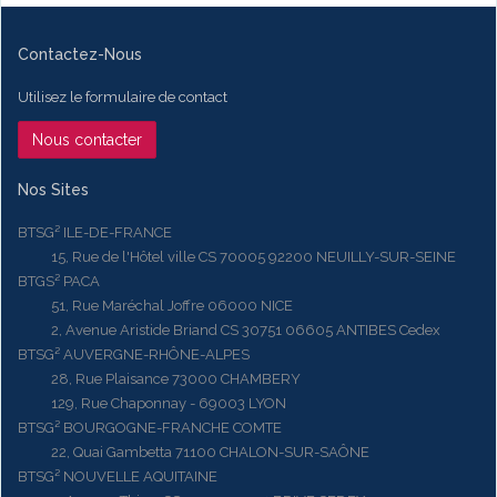
Contactez-Nous
Utilisez le formulaire de contact
Nous contacter
Nos Sites
BTSG² ILE-DE-FRANCE
15, Rue de l'Hôtel ville CS 70005 92200 NEUILLY-SUR-SEINE
BTGS² PACA
51, Rue Maréchal Joffre 06000 NICE
2, Avenue Aristide Briand CS 30751 06605 ANTIBES Cedex
BTSG² AUVERGNE-RHÔNE-ALPES
28, Rue Plaisance 73000 CHAMBERY
129, Rue Chaponnay - 69003 LYON
BTSG² BOURGOGNE-FRANCHE COMTE
22, Quai Gambetta 71100 CHALON-SUR-SAÔNE
BTSG² NOUVELLE AQUITAINE