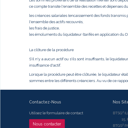
Les sommes provenant de la réalisation (vente) sont dépos
ce compte transite l'ensemble des recettes et dépenses du
les créances salariales (encaissement des fonds transmis pa
l'ensemble des actifs recouvrés,
les frais de justice,
les émoluments du liquidateur (tarifés en application du
La clôture de la procédure
S'il n'y a aucun actif ou s'ils sont insuffisants, le liqui
insuffisance d'actif.
Lorsque la procédure peut être clôturée, le liquidateur établ
sommes entre les différents créanciers. Au vu de ce rapport
Contactez-Nous
Nos Sit
Utilisez le formulaire de contact
BTSG² I
15, Rue
Nous contacter
BTGS² P