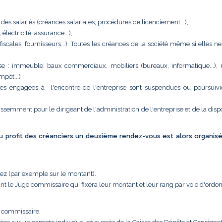
 des salariés (créances salariales, procédures de licenciement...),
ectricité, assurance...),
 (fiscales, fournisseurs...). Toutes les créances de la société même si elles n
eprise : immeuble, baux commerciaux, mobiliers (bureaux, informatique...),
pôt...) ;
tes engagées à l'encontre de l'entreprise sont suspendues ou poursuivi
issemment pour le dirigeant de l'administration de l'entreprise et de la disp
 au profit des créanciers un deuxième rendez-vous est alors organis
uez (par exemple sur le montant).
nt le Juge commissaire qui fixera leur montant et leur rang par voie d'ordo
e commissaire.