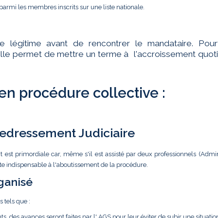
parmi les membres inscrits sur une liste nationale.
te légitime avant de rencontrer le mandataire. Pourt
ar elle permet de mettre un terme à l'accroissement quot
 en procédure collective :
 Redressement Judiciaire
t est primordiale car, même s'il est assisté par deux professionnels (Admin
ste indispensable à l'aboutissement de la procédure.
ganisé
s tels que :
ts, des avances seront faites par l' AGS pour leur éviter de subir une situatio