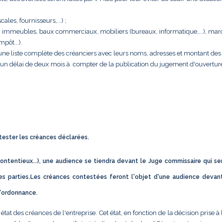
cales, fournisseurs,...) ;
rise : immeubles, baux commerciaux, mobiliers (bureaux, informatique,...), ma
pôt...).
e une liste complète des créanciers avec leurs noms, adresses et montant des 
s un délai de deux mois à compter de la publication du jugement d'ouvertur
ntester les créances déclarées.
ontentieux...), une audience se tiendra devant le Juge commissaire qui se
s parties.Les créances contestées feront l'objet d'une audience devan
d'ordonnance.
t des créances de l'entreprise. Cet état, en fonction de la décision prise à 