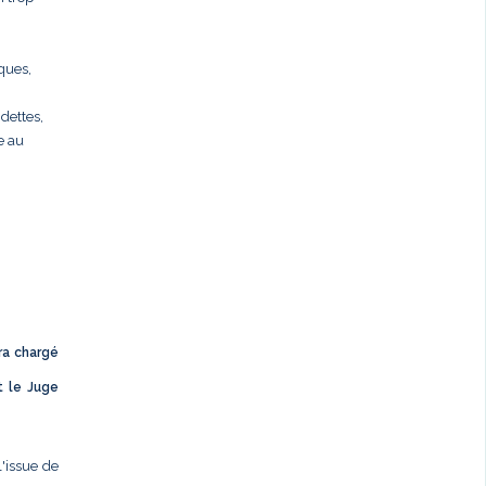
rques,
dettes,
e au
ra chargé
t le Juge
l'issue de