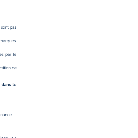
e sont pas
 marques,
es par le
osition de
é dans le
nnance.