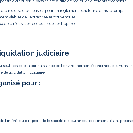
ossible d'apurer le passif c'est-à-dire de régler les différents créanciers.
es créanciers seront passés pour un réglement échelonné dans le temps.
ment viables de l'entreprise seront vendues.
èdera réalisation des actifs de l'entreprise.
iquidation judiciaire
ar lui seul possède la connaissance de l'environnement économique et humain
 de liquidation judiciaire.
anisé pour :
l'intérêt du dirigeant de la société de fournir ces documents étant précisé 