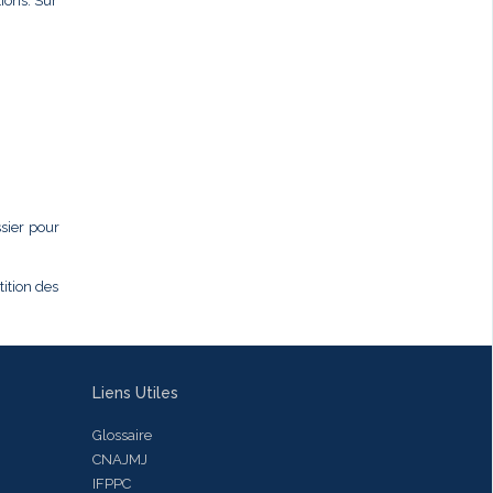
ions. Sur
ssier pour
tition des
Liens Utiles
Glossaire
CNAJMJ
IFPPC