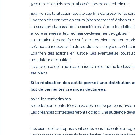
5 points essentiels seront abordés lors de cet entretien :
Examen de la situation sociale aux fins de préserver le sort
Examen des contrats en cours (abonnement téléphonique, él
La situation du passif de la société c'est-à-dire les dettes
encore arrivées à leur échéance deviennent exigibles ;
La situation des actifs c'est-à-dire les biens de l'entr
créances à recouvrer (factures clients, impayées, crédit d'im
Examen des actions en justice (les éventuelles poursui
liquidateur ès qualités).
Le prononcé de la liquidation judiciaire entraine le dessais
ses biens.
Si la réalisation des actifs permet une distribution
but de vérifier les créances déclarées.
soit elles sont admises ;
soit elles sont contestées au vu des motifs que vous invoq
Les créances contestées feront l'objet d'une audience deva
Les biens de l'entreprise sont cédés sous l'autorité du Jug