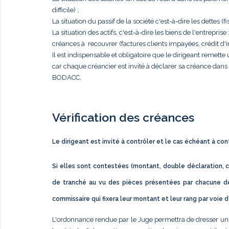
difficile) ;
La situation du passif de la société c'est-à-dire les dettes (fis
La situation des actifs, c'est-à-dire les biens de l'entrep
créances à recouvrer (factures clients impayées, crédit d'im
Il est indispensable et obligatoire que le dirigeant remett
car chaque créancier est invité à déclarer sa créance dan
BODACC.
Vérification des créances
Le dirigeant est invité à contrôler et le cas échéant à co
Si elles sont contestées (montant, double déclaration, c
de tranché au vu des pièces présentées par chacune de
commissaire qui fixera leur montant et leur rang par voie 
L'ordonnance rendue par le Juge permettra de dresser un éta