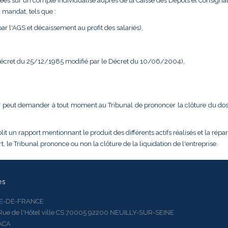
ées sur un compte individualisé auprès de la Caisse des Dépôts et Consignat
 mandat, tels que :
r l'AGS et décaissement au profit des salariés),
 Décret du 25/12/1985 modifié par le Décret du 10/06/2004),
dateur peut demander à tout moment au Tribunal de prononcer la clôture du do
it un rapport mentionnant le produit des différents actifs réalisés et la répar
, le Tribunal prononce ou non la clôture de la liquidation de l'entreprise.
es
LE-DE-FRANCE
 de l'Hôtel ville CS 70005 92200 NEUILLY-SUR-SEINE
ACA