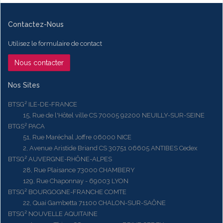
Contactez-Nous
Utilisez le formulaire de contact
Nous contacter
Nos Sites
BTSG² ILE-DE-FRANCE
15, Rue de l'Hôtel ville CS 70005 92200 NEUILLY-SUR-SEINE
BTGS² PACA
51, Rue Maréchal Joffre 06000 NICE
2, Avenue Aristide Briand CS 30751 06605 ANTIBES Cedex
BTSG² AUVERGNE-RHÔNE-ALPES
28, Rue Plaisance 73000 CHAMBERY
129, Rue Chaponnay - 69003 LYON
BTSG² BOURGOGNE-FRANCHE COMTE
22, Quai Gambetta 71100 CHALON-SUR-SAÔNE
BTSG² NOUVELLE AQUITAINE